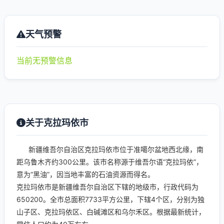
天气预警
当前无预警信息
关于克拉玛依市
新疆维吾尔自治区克拉玛依市位于准噶尔盆地西北缘，南
距乌鲁木齐约300公里。该市名称源于维吾尔语“克拉玛依”，
意为“黑油”，因当地丰富的石油资源而得名。
克拉玛依市是新疆维吾尔自治区下辖的地级市，行政代码为
650200。全市总面积7733平方公里，下辖4个区，分别为独
山子区、克拉玛依区、白碱滩区和乌尔禾区。根据最新统计，