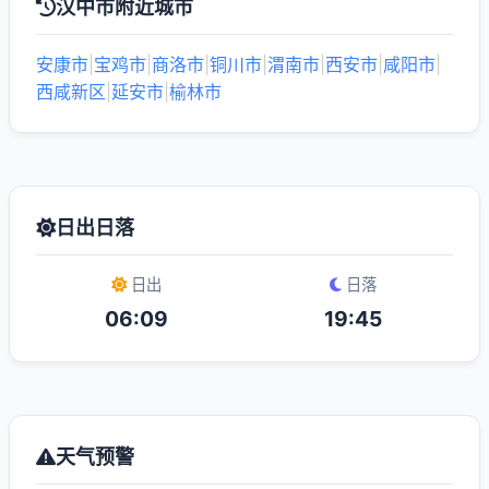
汉中市附近城市
安康市
|
宝鸡市
|
商洛市
|
铜川市
|
渭南市
|
西安市
|
咸阳市
|
西咸新区
|
延安市
|
榆林市
日出日落
日出
日落
06:09
19:45
天气预警