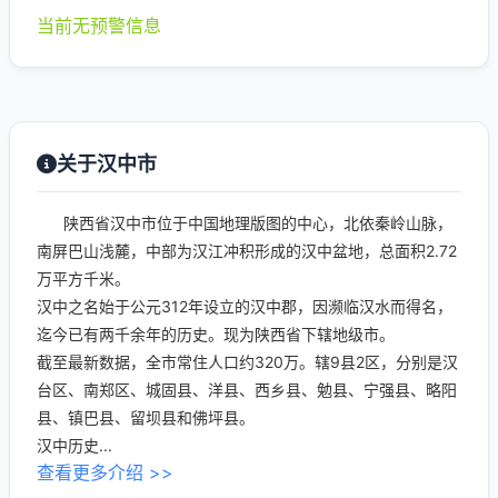
当前无预警信息
关于汉中市
陕西省汉中市位于中国地理版图的中心，北依秦岭山脉，
南屏巴山浅麓，中部为汉江冲积形成的汉中盆地，总面积2.72
万平方千米。
汉中之名始于公元312年设立的汉中郡，因濒临汉水而得名，
迄今已有两千余年的历史。现为陕西省下辖地级市。
截至最新数据，全市常住人口约320万。辖9县2区，分别是汉
台区、南郑区、城固县、洋县、西乡县、勉县、宁强县、略阳
县、镇巴县、留坝县和佛坪县。
汉中历史...
查看更多介绍 >>