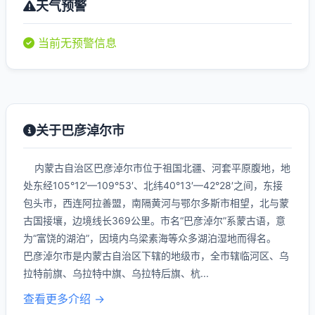
天气预警
当前无预警信息
关于巴彦淖尔市
内蒙古自治区巴彦淖尔市位于祖国北疆、河套平原腹地，地
处东经105°12′—109°53′、北纬40°13′—42°28′之间，东接
包头市，西连阿拉善盟，南隔黄河与鄂尔多斯市相望，北与蒙
古国接壤，边境线长369公里。市名“巴彦淖尔”系蒙古语，意
为“富饶的湖泊”，因境内乌梁素海等众多湖泊湿地而得名。
巴彦淖尔市是内蒙古自治区下辖的地级市，全市辖临河区、乌
拉特前旗、乌拉特中旗、乌拉特后旗、杭...
查看更多介绍 →