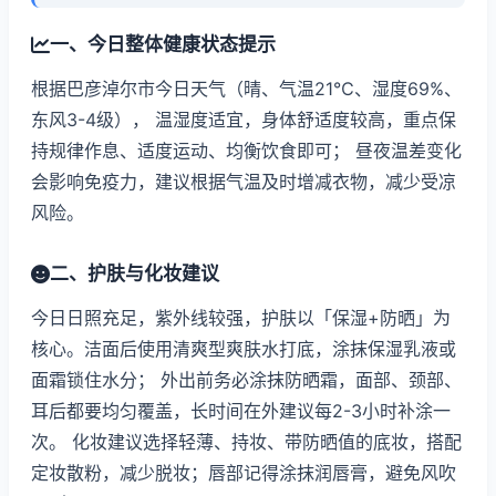
一、今日整体健康状态提示
根据巴彦淖尔市今日天气（晴、气温21℃、湿度69%、
东风3-4级）， 温湿度适宜，身体舒适度较高，重点保
持规律作息、适度运动、均衡饮食即可； 昼夜温差变化
会影响免疫力，建议根据气温及时增减衣物，减少受凉
风险。
二、护肤与化妆建议
今日日照充足，紫外线较强，护肤以「保湿+防晒」为
核心。洁面后使用清爽型爽肤水打底，涂抹保湿乳液或
面霜锁住水分； 外出前务必涂抹防晒霜，面部、颈部、
耳后都要均匀覆盖，长时间在外建议每2-3小时补涂一
次。 化妆建议选择轻薄、持妆、带防晒值的底妆，搭配
定妆散粉，减少脱妆；唇部记得涂抹润唇膏，避免风吹