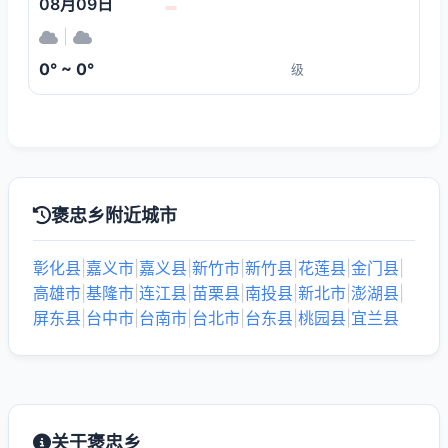
08月09日
|
0° ~ 0°
级
褒忠乡附近城市
彰化县
|
嘉义市
|
嘉义县
|
新竹市
|
新竹县
|
花莲县
|
金门县
|
高雄市
|
基隆市
|
连江县
|
苗栗县
|
南投县
|
新北市
|
澎湖县
|
屏东县
|
台中市
|
台南市
|
台北市
|
台东县
|
桃园县
|
宜兰县
关于褒忠乡