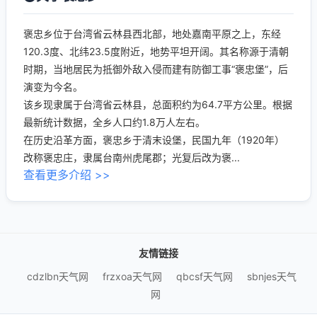
褒忠乡位于台湾省云林县西北部，地处嘉南平原之上，东经
120.3度、北纬23.5度附近，地势平坦开阔。其名称源于清朝
时期，当地居民为抵御外敌入侵而建有防御工事“褒忠堡”，后
演变为今名。
该乡现隶属于台湾省云林县，总面积约为64.7平方公里。根据
最新统计数据，全乡人口约1.8万人左右。
在历史沿革方面，褒忠乡于清末设堡，民国九年（1920年）
改称褒忠庄，隶属台南州虎尾郡；光复后改为褒...
查看更多介绍 >>
友情链接
cdzlbn天气网
frzxoa天气网
qbcsf天气网
sbnjes天气
网