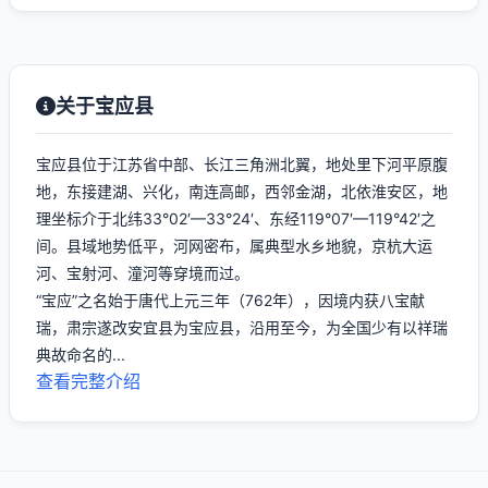
关于宝应县
宝应县位于江苏省中部、长江三角洲北翼，地处里下河平原腹
地，东接建湖、兴化，南连高邮，西邻金湖，北依淮安区，地
理坐标介于北纬33°02′—33°24′、东经119°07′—119°42′之
间。县域地势低平，河网密布，属典型水乡地貌，京杭大运
河、宝射河、潼河等穿境而过。
“宝应”之名始于唐代上元三年（762年），因境内获八宝献
瑞，肃宗遂改安宜县为宝应县，沿用至今，为全国少有以祥瑞
典故命名的...
查看完整介绍