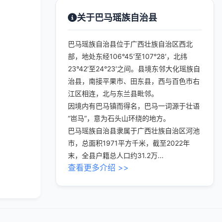
关于巴马瑶族自治县
巴马瑶族自治县位于广西壮族自治区西北
部，地处东经106°45′至107°28′，北纬
23°42′至24°23′之间。县境东邻大化瑶族自
治县，南接平果市、田东县，西与百色市右
江区相连，北与东兰县毗邻。
因境内有巴马镇而得名，巴马一词源于壮语
“岜马”，意为石头山环绕的地方。
巴马瑶族自治县隶属于广西壮族自治区河池
市，总面积1971平方千米，截至2022年
末，全县户籍总人口约31.2万...
查看更多介绍 >>