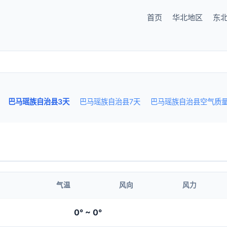
首页
华北地区
东
巴马瑶族自治县3天
巴马瑶族自治县7天
巴马瑶族自治县空气质
气温
风向
风力
0° ~ 0°