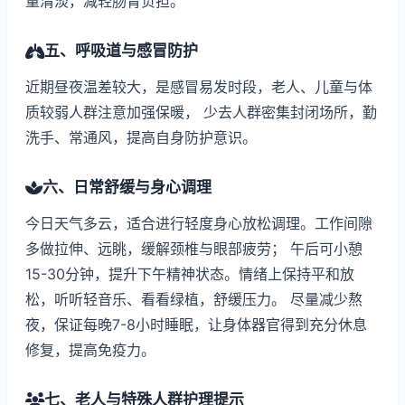
量清淡，减轻肠胃负担。
五、呼吸道与感冒防护
近期昼夜温差较大，是感冒易发时段，老人、儿童与体
质较弱人群注意加强保暖， 少去人群密集封闭场所，勤
洗手、常通风，提高自身防护意识。
六、日常舒缓与身心调理
今日天气多云，适合进行轻度身心放松调理。工作间隙
多做拉伸、远眺，缓解颈椎与眼部疲劳； 午后可小憩
15-30分钟，提升下午精神状态。情绪上保持平和放
松，听听轻音乐、看看绿植，舒缓压力。 尽量减少熬
夜，保证每晚7-8小时睡眠，让身体器官得到充分休息
修复，提高免疫力。
七、老人与特殊人群护理提示