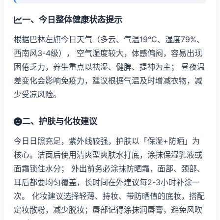
一、今日整体健康状态提示
根据巴林左旗今日天气（多云、气温19℃、湿度79%、
西南风3-4级）， 空气湿度较大，体感偏闷，容易出现
困倦乏力，养生重点以祛湿、健脾、提神为主； 昼夜温
差变化会影响免疫力，建议根据气温及时增减衣物，减
少受凉风险。
二、护肤与化妆建议
今日日照充足，紫外线较强，护肤以「保湿+防晒」为
核心。洁面后使用清爽型爽肤水打底，涂抹保湿乳液或
面霜锁住水分； 外出前务必涂抹防晒霜，面部、颈部、
耳后都要均匀覆盖，长时间在外建议每2-3小时补涂一
次。 化妆建议选择轻薄、持妆、带防晒值的底妆，搭配
定妆散粉，减少脱妆；唇部记得涂抹润唇膏，避免风吹