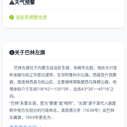
天气预警
当前无预警信息
关于巴林左旗
巴林左旗位于内蒙古自治区东部、赤峰市北部，地处大兴安
岭余脉与松辽平原过渡带，东邻阿鲁科尔沁旗，西接克什克腾
旗，南连林西县与松山区，北靠锡林郭勒盟西乌珠穆沁旗，地
理坐标介于东经118°42′—120°39′、北纬43°36′—45°16′之
间。
“巴林”系蒙古语，意为“要塞”或“哨所”，“左旗”源于清代八旗建
制中按方位划分的行政命名，清崇德元年（1636年）设巴林
左翼旗，1959年更名为...