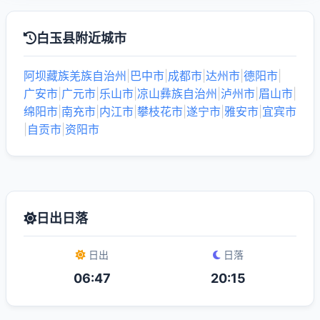
白玉县附近城市
阿坝藏族羌族自治州
|
巴中市
|
成都市
|
达州市
|
德阳市
|
广安市
|
广元市
|
乐山市
|
凉山彝族自治州
|
泸州市
|
眉山市
|
绵阳市
|
南充市
|
内江市
|
攀枝花市
|
遂宁市
|
雅安市
|
宜宾市
|
自贡市
|
资阳市
日出日落
日出
日落
06:47
20:15