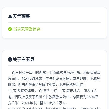
天气预警
当前无预警信息
关于白玉县
白玉县位于四川省西部，甘孜藏族自治州中部。地处青藏高
原向四川盆地过渡地带，东与新龙县接壤，南与理塘、乡城县
毗邻，西与西藏贡觉县隔江相望，北与德格县相连。
“白玉”系藏语译音，“白”意为吉祥，“玉”表示地方，即吉祥之
地。行政上隶属于四川省甘孜藏族自治州，总面积为8596平
方千米，2021年末户籍人口约6.3万人。
历史可追溯至唐宋时期，曾是吐蕃王朝的属地，元朝时设朵甘