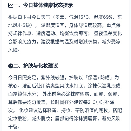
一、今日整体健康状态提示
根据白玉县今日天气（多云、气温15℃、湿度69%、东
北风4-5级）， 温湿度适宜，身体舒适度较高，重点保
持规律作息、适度运动、均衡饮食即可； 昼夜温差变化
会影响免疫力，建议根据气温及时增减衣物，减少受凉
风险。
二、护肤与化妆建议
今日日照充足，紫外线较强，护肤以「保湿+防晒」为
核心。洁面后使用清爽型爽肤水打底，涂抹保湿乳液或
面霜锁住水分； 外出前务必涂抹防晒霜，面部、颈部、
耳后都要均匀覆盖，长时间在外建议每2-3小时补涂一
次。 化妆建议选择轻薄、持妆、带防晒值的底妆，搭配
定妆散粉，减少脱妆；唇部记得涂抹润唇膏，避免风吹
干裂。