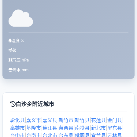
湿度 %
级
气压 hPa
降水 mm
白沙乡附近城市
彰化县
|
嘉义市
|
嘉义县
|
新竹市
|
新竹县
|
花莲县
|
金门县
|
高雄市
|
基隆市
|
连江县
|
苗栗县
|
南投县
|
新北市
|
屏东县
|
台中市
|
台南市
|
台北市
|
台东县
|
桃园县
|
宜兰县
|
云林县