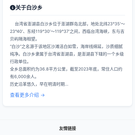
关于白沙乡
台湾省澎湖县白沙乡位于澎湖群岛北部，地处北纬23°35′～
23°40′、东经119°30′～119°37′之间，西临台湾海峡，东与吉
贝屿隔海相望。
“白沙”之名源于该地区沙滩洁白如雪，海岸线绵延，沙质细腻
纯净。白沙乡隶属于台湾省澎湖县，是澎湖县下辖的一个乡级
行政单位。
全乡总面积约为36.8平方公里，截至2023年底，常住人口约
有6,000余人。
历史沿革悠久，早在明清时期...
查看更多介绍 →
友情链接