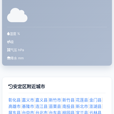
湿度 %
级
气压 hPa
降水 mm
安定区附近城市
彰化县
|
嘉义市
|
嘉义县
|
新竹市
|
新竹县
|
花莲县
|
金门县
|
高雄市
|
基隆市
|
连江县
|
苗栗县
|
南投县
|
新北市
|
澎湖县
|
屏东县
|
台中市
|
台北市
|
台东县
|
桃园县
|
宜兰县
|
云林县