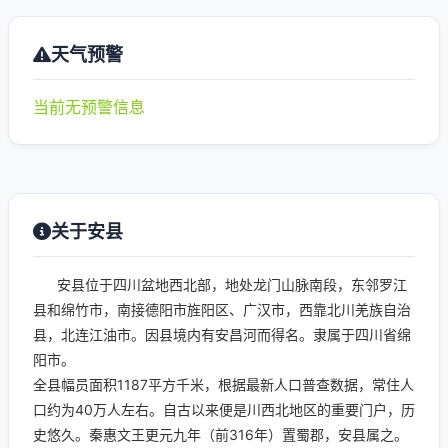
天气预警
当前无预警信息
关于安县
安县位于四川盆地西北部，地处龙门山脉南段，东邻罗江
县和绵竹市，南接德阳市旌阳区、广汉市，西靠北川羌族自治
县，北连江油市。因县境内有安昌河而得名。隶属于四川省绵
阳市。
全县幅员面积1187平方千米，根据最新人口普查数据，常住人
口约为40万人左右。自古以来便是川西北地区的重要门户，历
史悠久。秦惠文王更元九年（前316年）置蜀郡，安县属之。