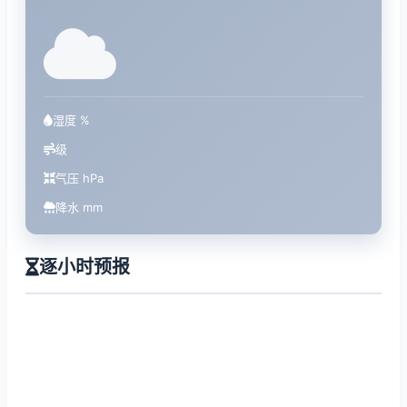
湿度 %
级
气压 hPa
降水 mm
逐小时预报